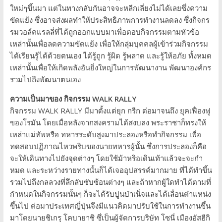
ใหม่ๆขึ้นมา แต่ในทางกลับกันอาจจะหลีกเลี่ยงไม่ได้เลยซึ่งความ
ขัดแย้ง ซึ่งอาจส่งผลทำให้ประสิทธิภาพการทำงานลดลง ซึ่งกิจกร
รมวอล์คแรลลี่ที่ได้ถูกออกแบบมาเพื่อตอบกิจกรรมตามหัวข้อ
เหล่านั้นเพื่อลดความขัดแย้ง เพื่อให้กลุ่มบุคคลผู้เข้าร่วมกิจกรรม
ได้เรียนรู้ได้ด้วยตนเอง ได้รู้ถูก รู้ผิด รู้พลาด และรู้ให้อภัย ทั้งหมด
เหล่านั้นเพื่อให้เกิดพลังอันยิ่งใหญ่ในการพัฒนางาน พัฒนาองค์กร
รวมไปถึงพัฒนาตนเอง
ความเป็นมาของ กิจกรรม WALK RALLY
กิจกรรม WALK RALLY มีมาตั้งแต่ยุก กรีก ต่อมาจนถึง ยุคเฟื่องฟู
ของโรมัน โดยเมื่อหลังจากสงครามได้สงบลง พระราชาก็ทรงให้
เหล่าแม่ทัพหรือ ทหารระดับสูงมาประลองหรือทำกิจกรรม เพื่อ
ทดสอบปฏิภาณไหวพริบของนายทหารผู้นั้น ซึ่งการประลองก็คือ
จะให้เดินทางไปยังจุดต่างๆ โดยใช้ม้าหริอเดินเท้าแล้วจะจะกำ
หมด และระหว่างรายทางนั้นก็ได้เจออุปสรรค์มากมาย ที่ได้ทำขึ้น
รวมไปถึงกลลวงที่ลึกลับซับซ้อนต่างๆ และถ้าหากผู้ใดทำได้ตามที่
กำหนดในกิจกรรมนั้นๆ ก็จะได้รับปูนบำเน็จและได้เลื่อนตำแหน่ง
ขึ้นไป ต่อมาประเทศญี่ปุ่นจึงมีแนวคิดมาปรับใช้ในการทำงานขึ้น
มาโดยนายชิเกรุ โคบายาชิ ซึ่เป็นผู้จัดการบริษัท โซนี่ เมืองอัสฮีกิ