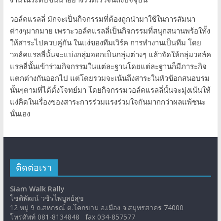
วอล์คแรลลี่ มักจะเป็นกิจกรรมที่ต้องถูกนำมาใช้ในการสัมนา
ต่างๆมากมาย เพราะวอล์คแรลลี่เป็นกิจกรรมที่สนุกสนานพร้อใทั้ง
ให้สาระไปควบคู่กัน ในแง่ของทีมเวิร์ค การทำงานเป็นทีม โดย
วอล์คแรลลี่นั้นจะแบ่งกลุ่มออกเป็นกลุ่มต่างๆ แล้วจัดให้กลุ่มวอล์ค
แรลลี่นั้นเข้าร่วมกิจกรรมในแต่ละฐานโดยแต่ละฐานก็มีภาระกิจ
แตกต่างกันออกไป แต่โดยรวมจะเน้นถึงสาระในหัวข้อกสนอบรม
นั้นๆตามที่ได้ตั้งโจทย์มา โดยกิจกรรมวอล์คแรลลี่นั้นจะมุ่งเน้นให้
แง่คิดในเรื่องของสาระการร่วมแรงร่วมใจกันมากกว่าผลแพ้ชนะ
นั่นเอง
ติดต่อเรา
Siam Walk Rally
โชติพัฒน์ วชิรไพบูลย์สุข
12 หมู่ 9 ถ.สหกรณ์ ต.โคกขาม อ.เมือง จ.สมุทรสาคร 74000
โทรศัพท์ 081-8134848 fax 034-857577