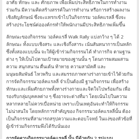
อาศัย ทักษะ และ ศักยภาพ เพื่อเพิ่มประสิทธิภาพในการทำงาน
ร่วมกัน มีความคิดสร้างสรรค์ในการทำงาน หรือการสร้างผลงาน
เชิงสัญลักษณ์ ซึ่งจะแทรกเข้าไปในกิจกรรม วอล์คแรลลี่ ซึ่งจะ
สร้างประโยชน์ต่อองค์กรทำให้พนักงานมีประสิทธิภาพเพิ่มขึ้น
ลักษณะของกิจกรรม วอล์คแรลี่ Walk Rally แบ่งกว้าง ๆ ได้ 2
ลักษณะ ทั้งแบบเชิงสระ และเชิงกึ่งสาระ เน้นสันทนาการเป็นหลัก
ซึ่งทั้งสองแบบนั้น จะให้ผู้เข้าร่วมกิจกรรมได้ ทำภารกิจ ตามฐาน
ต่าง ๆ ให้เป็นไปตามเป้าหมายของฐานนั้น ๆ โดนการผสมผสาน
ความ สนุกสนาน ตื่นเต้น ท้าทาย ความสามัคคี และ
มนุษยสัมพันธ์ ไหวพริบ และสมรรถภาพทางร่างกายเข้าไว้ด้วยกัน
การจัดกิจกรรมวอล์คแรลลี่ จำเป็นต้องมี ฐานกิจกรรม เพื่อสร้าง
ทักษะและเพิ่มศักยภาพทั้งทางร่างกายและจิตใจไปพร้อมกัน เพื่อ
รองรับกลุ่มบุคคลต่าง ๆ ซึ่งอาจจะต่างที่มา โดยเน้นไปในความ
หลากหลายไม่ควรเบื่อหน่าย เพราะเป็นเหตุอันจะทำให้กิจกรรม
ไม่น่าสนใจ โดยหลักการสำคัญของ กิจกรรมวอล์คแรลลี่นั้น ต้อง
เป็นกิจกรรมที่สามารถสรุปความและตอบโจทย์ ในแง่ของหัวข้อที่
ผู้เข้าร่วมกิจกรรมพึงได้รับนั่นเอง
การจัดฐานกิจกรรมวอล์คแรลลี่ นั้น มีด้วยกัน 2 รูปแบบ