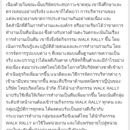
เนื่องด้วยในขณะนั้นบริษัทประสปภาวะขาดทุน เขาจึงศึกษาและ
ตรวจสอบอย่างจริงจัง และเขาก็ได้พบว่า การบริหารงานของ
แต่ละหน่วยงานขาดการประสานงานกันอย่างต่อเนื่อง และ
จิตสำนึกที่ดีในการทำงานและองค์กร หรืออาจเรียกได้ว่าขาดการ
ทำงานเป็นทีมนั่นเอง ซึ่งต่างกับทางด้านตะวันตกจะเน้นในเรื่อง
การทำงานเป็นทีม เขาจึงจึงจัดกิจกรรม WALK RALLY ขึ้น โดย
เน้นการเรียนรู้และปฏิบัติด้วยตนเองและการทำงานร่วมกัน โดย
การจัดการรูปแบบต่าง ๆ ที่เหมาะสมบนพื้นฐานสภาพความเป็น
จริง และปรากฏว่าได้ผลดีเกินคาด บริษัทก็ฟื้นตัวและมีกำไรอย่าง
ต่อเนื่อง ต่อมาประเทศไทยได้เปิดโอกาสให้บริษัทต่างชาติเข้ามา
ดำเนินธุรกิจเพิ่มมากขึ้น แนวคิดและวิธีการจัดการบริหารต่าง ๆ
เข้ามามีบทบาทมากขึ้น คณะที่ปรึกษาด้านเทคนิคชาวญี่ปุ่นของ
บริษัท ไทยบริดสโตน จำกัด ก็ได้นำเอากิจกรรม WALK RALLY
มาปรับใช้เพื่อให้เกิดการทำงานเป็นทีมเพิ่มมากขึ้น โดยเน้นที่กลุ่ม
ระดับหัวหน้างานต้องเข้าร่วมกิจกรรม WALK RALLY ทุกคน และ
กลุ่มปฏิบัติการทุกคน ได้ผลตอบรับเป็นอย่างดีเกี่ยวกับ
กระบวนการทำงาน กลุ่มของเครือฃีเมนต์ไทย ได้นำกิจกรรม
WALK RALLY มาใช้ในหน่วยงาน และได้แพร่ขยายไปสู่หน่วย
งานในระดับชั้นนำอย่างรวดเร็วจนถึงปัจจุบัน