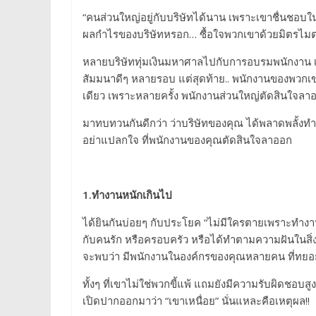
“คนส่วนใหญ่อยู่กับบริษัทได้นาน เพราะเขาชื่นชอบ
ผลกำไรของบริษัทหรอก… ซื้อใจพวกเขาด้วยมิตรไมตรีท
หลายบริษัททุ่มเงินมหาศาลไปกับการอบรมพนักงาน เ
สัมมนาดีๆ หลายรอบ แต่สุดท้าย.. พนักงานของพวกเขา
เดียว เพราะหลายครั้ง พนักงานส่วนใหญ่ตัดสินใจ
มาทบทวนกันดีกว่า ว่าบริษัทของคุณ ได้พลาดพลั้งทำ 1
อย่าแปลกใจ ที่พนักงานของคุณตัดสินใจลาออก
1.
ทำงานหนักเกินไป
ได้ยินกันบ่อยๆ กับประโยค “ไม่มีใครตายเพราะทำงาน
กับคนรัก หรือครอบครัว หรือได้ทำตามความฝันในสิ่งท
จะพบว่า มีพนักงานในองค์กรของคุณหลายคน ที่ทยอย
ทั้งๆ ที่เขาไม่ใช่พวกขี้แพ้ แถมยังมีความรับผิดชอ
เปิดปากออกมาว่า “เขาเหนื่อย” นั่นแหละคือเหตุผล!!