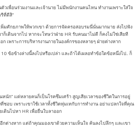
ในตัวเพื่อนร่วมงานและเจ้านาย ไม่มีพนักงานคนไหน ทำงานเพราะใส่ใจ
ี่ดีสิ”
พิ่มศักยภาพให้พวกเขา ด้วยการจัดครอสอบรมนี่นั่นมากมาย ส่งไปฟัง
ก็เดินจากไป หากจะโทษว่าฝ่าย HR รับคนมาไม่ดี ก็คงไม่ใช่เสียที
ลาออก เพราะการบริหารงานภายในองค์กรของหลายๆ ฝ่ายต่างหาก
0 ข้อข้างล่างนี้ลงไปหรือเปล่า และถ้าได้เผลอทำข้อใดข้อหนึ่งไป.. ก็
หนัก” แต่หลายคนก็เป็นโรคซึมเศร้า สูญเสียเวลาของชีวิตในการอยู่
ี่ชอบ เพราะเขาใช้เวลาทั้งชีวิตทุ่มเทกับการทำงาน อย่าแปลกใจที่คุณ
เดินไปหา HR เพื่อยื่นใบลาออก
บสูงอีกต่างหาก แต่ถ้าคุณมองเขาด้วยความเห็นใจ ค้นลงไปลึกๆ และเขา